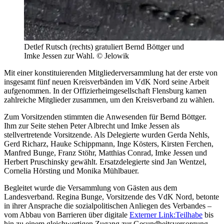
Detlef Rutsch (rechts) gratuliert Bernd Böttger und
Imke Jessen zur Wahl. © Jelowik
Mit einer konstituierenden Mitgliederversammlung hat der erste von
insgesamt fünf neuen Kreisverbänden im VdK Nord seine Arbeit
aufgenommen. In der Offizierheimgesellschaft Flensburg kamen
zahlreiche Mitglieder zusammen, um den Kreisverband zu wählen.
Zum Vorsitzenden stimmten die Anwesenden für Bernd Böttger.
Ihm zur Seite stehen Peter Albrecht und Imke Jessen als
stellvertretende Vorsitzende. Als Delegierte wurden Gerda Nehls,
Gerd Richarz, Hauke Schippmann, Inge Kösters, Kirsten Ferchen,
Manfred Bunge, Franz Stöhr, Matthias Conrad, Imke Jessen und
Herbert Pruschinsky gewählt. Ersatzdelegierte sind Jan Wentzel,
Cornelia Hörsting und Monika Mühlbauer.
Begleitet wurde die Versammlung von Gästen aus dem
Landesverband. Regina Bunge, Vorsitzende des VdK Nord, betonte
in ihrer Ansprache die sozialpolitischen Anliegen des Verbandes –
vom Abbau von Barrieren über digitale
Externer Link:
Teilhabe
bis
hin zu einem gleichwertigen Zugang zur Gesundheitsversorgung.