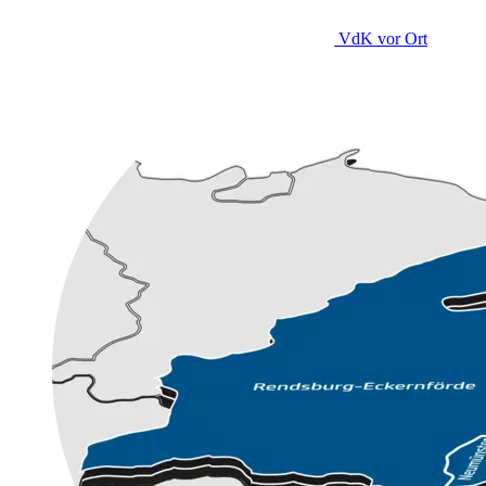
VdK
vor Ort