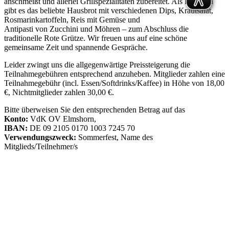
anschmeißt und allerlei Grillspezialitäten zubereitet. Als Beilagen
gibt es das beliebte Hausbrot mit verschiedenen Dips, Krautsalat,
Rosmarinkartoffeln, Reis mit Gemüse und
Antipasti von Zucchini und Möhren – zum Abschluss die
traditionelle Rote Grütze. Wir freuen uns auf eine schöne
gemeinsame Zeit und spannende Gespräche.
Leider zwingt uns die allgegenwärtige Preissteigerung die
Teilnahmegebühren entsprechend anzuheben. Mitglieder zahlen eine
Teilnahmegebühr (incl. Essen/Softdrinks/Kaffee) in Höhe von 18,00
€, Nichtmitglieder zahlen 30,00 €.
Bitte überweisen Sie den entsprechenden Betrag auf das
Konto:
VdK OV Elmshorn,
IBAN:
DE 09 2105 0170 1003 7245 70
Verwendungszweck:
Sommerfest, Name des
Mitglieds/Teilnehmer/s