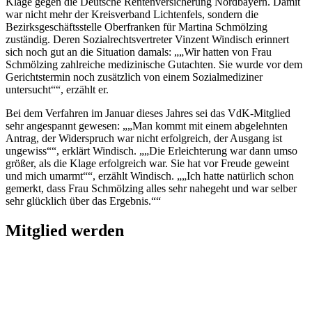
Klage gegen die Deutsche Rentenversicherung Nordbayern. Damit
war nicht mehr der Kreisverband Lichtenfels, sondern die
Bezirksgeschäftsstelle Oberfranken für Martina Schmölzing
zuständig. Deren Sozialrechtsvertreter Vinzent Windisch erinnert
sich noch gut an die Situation damals:
„Wir hatten von Frau
Schmölzing zahlreiche medizinische Gutachten. Sie wurde vor dem
Gerichtstermin noch zusätzlich von einem Sozialmediziner
untersucht“
, erzählt er.
Bei dem Verfahren im Januar dieses Jahres sei das VdK-Mitglied
sehr angespannt gewesen:
„Man kommt mit einem abgelehnten
Antrag, der Widerspruch war nicht erfolgreich, der Ausgang ist
ungewiss“
, erklärt Windisch.
„Die Erleichterung war dann umso
größer, als die Klage erfolgreich war. Sie hat vor Freude geweint
und mich umarmt
“, erzählt Windisch.
„Ich hatte natürlich schon
gemerkt, dass Frau Schmölzing alles sehr nahegeht und war selber
sehr glücklich über das Ergebnis.“
Mitglied werden