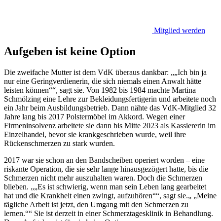
Mitglied werden
Aufgeben ist keine Option
Die zweifache Mutter ist dem VdK überaus dankbar:
„Ich bin ja
nur eine Geringverdienerin, die sich niemals einen Anwalt hätte
leisten können“
, sagt sie. Von 1982 bis 1984 machte Martina
Schmölzing eine Lehre zur Bekleidungsfertigerin und arbeitete noch
ein Jahr beim Ausbildungsbetrieb. Dann nähte das VdK-Mitglied 32
Jahre lang bis 2017 Polstermöbel im Akkord. Wegen einer
Firmeninsolvenz arbeitete sie dann bis Mitte 2023 als Kassiererin im
Einzelhandel, bevor sie krankgeschrieben wurde, weil ihre
Rückenschmerzen zu stark wurden.
2017 war sie schon an den Bandscheiben operiert worden – eine
riskante Operation, die sie sehr lange hinausgezögert hatte, bis die
Schmerzen nicht mehr auszuhalten waren. Doch die Schmerzen
blieben.
„Es ist schwierig, wenn man sein Leben lang gearbeitet
hat und die Krankheit einen zwingt, aufzuhören“
, sagt sie.
„Meine
tägliche Arbeit ist jetzt, den Umgang mit den Schmerzen zu
lernen.“
Sie ist derzeit in einer Schmerztagesklinik in Behandlung.