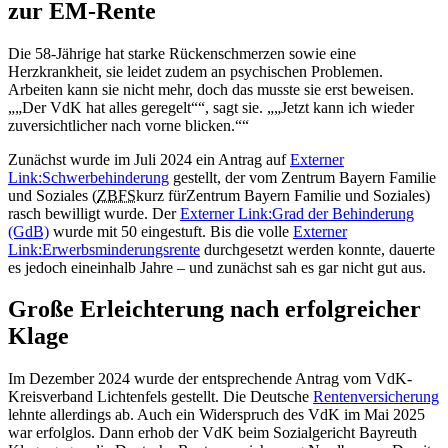
zur EM-Rente
Die 58-Jährige hat starke Rückenschmerzen sowie eine
Herzkrankheit, sie leidet zudem an psychischen Problemen.
Arbeiten kann sie nicht mehr, doch das musste sie erst beweisen.
„Der VdK hat alles geregelt“
, sagt sie.
„Jetzt kann ich wieder
zuversichtlicher nach vorne blicken.“
Zunächst wurde im Juli 2024 ein Antrag auf
Externer
Link:
Schwerbehinderung
gestellt, der vom Zentrum Bayern Familie
und Soziales (
ZBFS
kurz für
Zentrum Bayern Familie und Soziales
)
rasch bewilligt wurde. Der
Externer Link:
Grad der Behinderung
(GdB)
wurde mit 50 eingestuft. Bis die volle
Externer
Link:
Erwerbsminderungsrente
durchgesetzt werden konnte, dauerte
es jedoch eineinhalb Jahre – und zunächst sah es gar nicht gut aus.
Große Erleichterung nach erfolgreicher
Klage
Im Dezember 2024 wurde der entsprechende Antrag vom VdK-
Kreisverband Lichtenfels gestellt. Die Deutsche
Rentenversicherung
lehnte allerdings ab. Auch ein Widerspruch des VdK im Mai 2025
war erfolglos. Dann erhob der VdK beim Sozialgericht Bayreuth