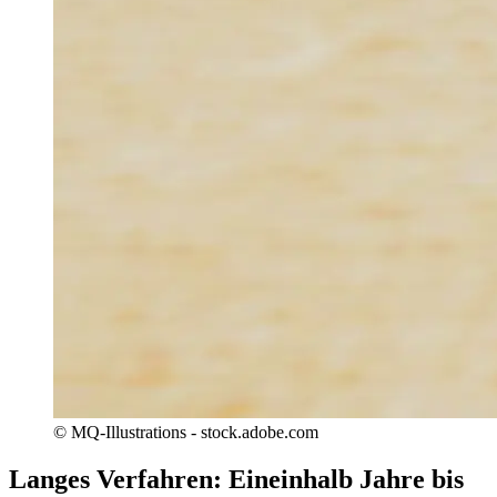
© MQ-Illustrations - stock.adobe.com
Langes Verfahren: Eineinhalb Jahre bis